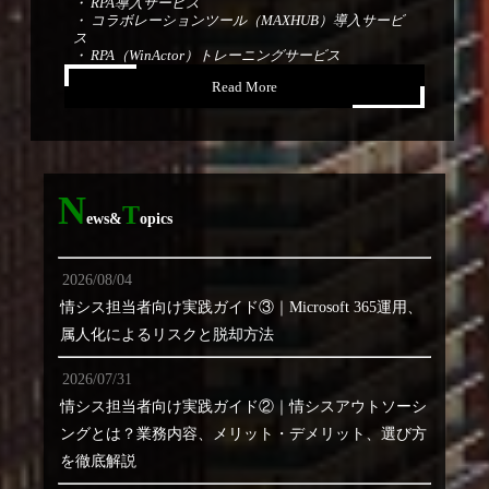
・ RPA導入サービス
・ コラボレーションツール（MAXHUB）導入サービ
ス
・ RPA（WinActor）トレーニングサービス
・ Microsoft365トレーニングサービス
Read More
Read More
N
T
ews&
opics
2026/08/04
情シス担当者向け実践ガイド③｜Microsoft 365運用、
属人化によるリスクと脱却方法
2026/07/31
情シス担当者向け実践ガイド②｜情シスアウトソーシ
ングとは？業務内容、メリット・デメリット、選び方
を徹底解説