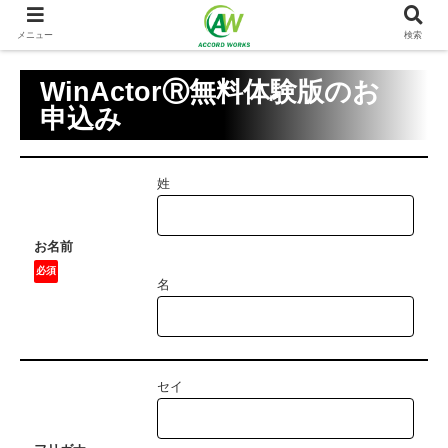
メニュー
検索
WinActorⓇ無料体験版のお
申込み
姓
お名前
必須
名
セイ