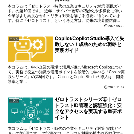
本コラムは『ゼロトラスト時代の企業セキュリティ対策 実践ガイ
ド』の第10回です。 近年、サイバー攻撃の巧妙化や多様化に伴い、
企業はより高度なセキュリティ対策を講じる必要に迫られていま
す。特に「ゼロトラスト」という考え方は、従来の境界型防御...
2026.05.29
Copilot/Copilot Studio導入で失
コラム
敗しない！成功のための戦略と
実践ガイド
本コラムは、中小企業の現場で活用が進むMicrosoft Copilotについ
て、実務で役立つ知識や活用ポイントを段階的に学べる「Copilot実
践シリーズ」の第5回です。 CopilotとCopilotStudioの導入は、開発
効率と業...
2025.11.07
ゼロトラストシリーズ⑥｜ゼロ
コラム
トラストID管理と認証強化：安
全なアクセスを実現する重要ポ
イント
本コラムは『ゼロトラスト時代の企業セキュリティ対策 実践ガイ
ド』の第6回です。 本記事では、クラウド利用の拡大や巧妙化する