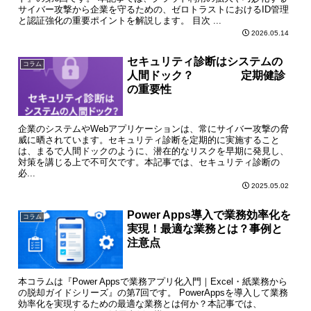
サイバー攻撃から企業を守るための、ゼロトラストにおけるID管理
と認証強化の重要ポイントを解説します。 目次 ...
2026.05.14
セキュリティ診断はシステムの
コラム
人間ドック？ 定期健診
の重要性
企業のシステムやWebアプリケーションは、常にサイバー攻撃の脅
威に晒されています。セキュリティ診断を定期的に実施すること
は、まるで人間ドックのように、潜在的なリスクを早期に発見し、
対策を講じる上で不可欠です。本記事では、セキュリティ診断の
必...
2025.05.02
Power Apps導入で業務効率化を
コラム
実現！最適な業務とは？事例と
注意点
本コラムは『Power Appsで業務アプリ化入門｜Excel・紙業務から
の脱却ガイドシリーズ』の第7回です。 PowerAppsを導入して業務
効率化を実現するための最適な業務とは何か？本記事では、